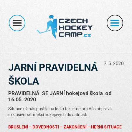
ÚVOD
O NÁS
HOKEJOVÉ KEMPY
INDIVIDUÁLNÍ KEMPY
NEDĚLNÍ ŠKOLA
BRANKÁŘI
TRY OUT
MČRA
KONTAKT
7. 5. 2020
JARNÍ PRAVIDELNÁ
ŠKOLA
PRAVIDELNÁ SE JARNÍ hokejová škola od
16.05. 2020
Situace už nás pustila na led a tak jsme pro Vás připravili
exklusivní sérii lekcí hokejových dovedností.
BRUSLENÍ – DOVEDNOSTI – ZAKONČENÍ – HERNÍ SITUACE