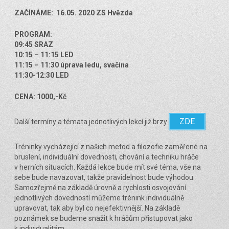
ZAČÍNÁME: 16.05. 2020 ZS Hvězda
PROGRAM:
09:45 SRAZ
10:15 – 11:15 LED
11:15 – 11:30 úprava ledu, svačina
11:30-12:30 LED
CENA: 1000,-Kč
ZDE
Další termíny a témata jednotlivých lekcí již brzy
Tréninky vycházející z našich metod a filozofie zaměřené na
bruslení, individuální dovednosti, chování a techniku hráče
v herních situacích. Každá lekce bude mít své téma, vše na
sebe bude navazovat, takže pravidelnost bude výhodou.
Samozřejmě na základě úrovně a rychlosti osvojování
jednotlivých dovedností můžeme trénink individuálně
upravovat, tak aby byl co nejefektivnější. Na základě
poznámek se budeme snažit k hráčům přistupovat jako
k individualitám.