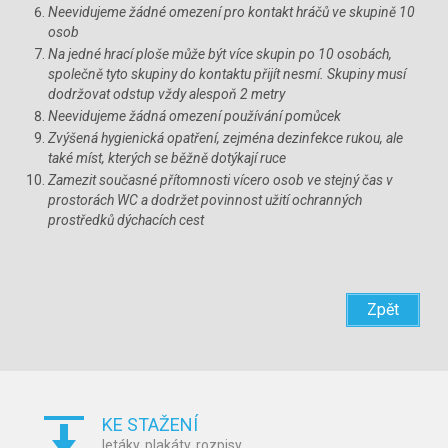
Neevidujeme žádné omezení pro kontakt hráčů ve skupině 10
osob
Na jedné hrací ploše může být více skupin po 10 osobách,
společně tyto skupiny do kontaktu přijít nesmí. Skupiny musí
dodržovat odstup vždy alespoň 2 metry
Neevidujeme žádná omezení používání pomůcek
Zvýšená hygienická opatření, zejména dezinfekce rukou, ale
také míst, kterých se běžně dotýkají ruce
Zamezit současné přítomnosti vícero osob ve stejný čas v
prostorách WC a dodržet povinnost užití ochranných
prostředků dýchacích cest
Zpět
KE STAŽENÍ
letáky, plakáty, rozpisy