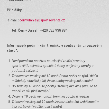
Přihlášky:
e-mail :
cernydaniel@sportsevents.cz
tel.: Černý Daniel +420 723 938 884
Informace k podmínkám tréninku v současném „nouzovém
stavu“:
Není povoleno používat související vnitřní prostory
sportoviště, zejména společné šatny, umývárny, sprchy a
podobná zařízení;
Trénovat lze ve skupině 10 osob (tento počet se týká i dětí a
mládeže); aktuálně platí, že se osoby ve skupině nemění
Do skupiny 10 osob se počítají i trenéři; aktuálně platí, že se
trenéři ve skupině nemění
Skupina 10 osob nemusí při tréninku používat roušku
Trénovat ve skupině 10 osob lze bez distanční vzdálenosti =
bez udržování vzdálenosti 2 metrů