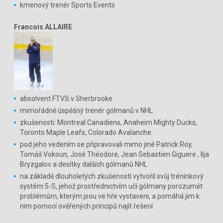
kmenový trenér Sports Events
Francois ALLAIRE
absolvent FTVS v Sherbrooke
mimořádně úspěšný trenér gólmanů v NHL
zkušenosti: Montreal Canadiens, Anaheim Mighty Ducks,
Toronto Maple Leafs, Colorado Avalanche
pod jeho vedením se připravovali mimo jiné Patrick Roy,
Tomáš Vokoun, José Théodore, Jean Sebastien Giguere , Ilja
Bryzgalov a desítky dalších gólmanů NHL
na základě dlouholetých zkušeností vytvořil svůj tréninkový
systém 5-S, jehož prostřednictvím učí gólmany porozumět
problémům, kterým jsou ve hře vystaveni, a pomáhá jim k
nim pomocí ověřených principů najít řešení