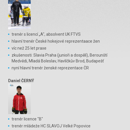
trenér s licencí „A", absolvent UK FTVS
hlavní trenér České hokejové reprezentaace žen
víc než 25 let praxe
zkušenosti: Slavia Praha (junioři a dospělí), Berounští
Medvědi, Mladá Boleslav, Havlíčkův Brod, Budapešť
nyní hlavní trenér ženské reprezentace ČR
Daniel ČERNÝ
trenér licence "B"
trenér mládeže HC SLAVOJ Velké Popovice