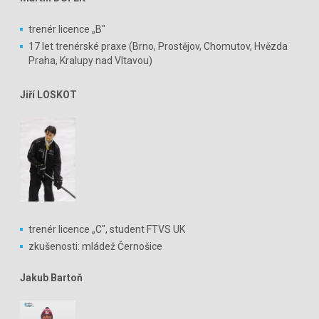
trenér licence „B"
17 let trenérské praxe (Brno, Prostějov, Chomutov, Hvězda
Praha, Kralupy nad Vltavou)
Jiří LOSKOT
trenér licence „C", student FTVS UK
zkušenosti: mládež Černošice
Jakub Bartoň