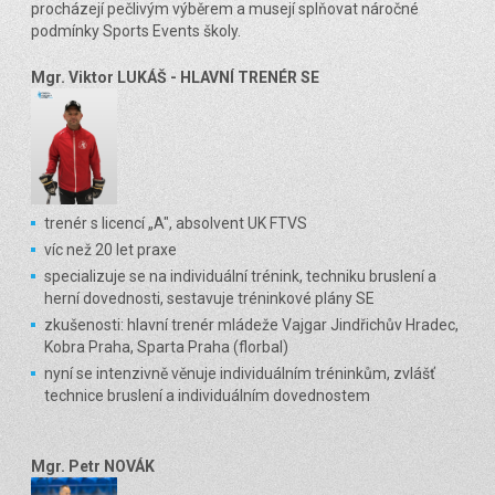
procházejí pečlivým výběrem a musejí splňovat náročné
podmínky Sports Events školy.
Mgr. Viktor LUKÁŠ - HLAVNÍ TRENÉR SE
trenér s licencí „A", absolvent UK FTVS
víc než 20 let praxe
specializuje se na individuální trénink, techniku bruslení a
herní dovednosti, sestavuje tréninkové plány SE
zkušenosti: hlavní trenér mládeže Vajgar Jindřichův Hradec,
Kobra Praha, Sparta Praha (florbal)
nyní se intenzivně věnuje individuálním tréninkům, zvlášť
technice bruslení a individuálním dovednostem
Mg
r. Petr NOVÁK