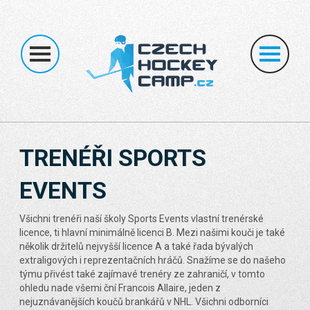
ÚVOD
O NÁS
HOKEJOVÉ KEMPY
INDIVIDUÁLNÍ KEMPY
NEDĚLNÍ ŠKOLA
BRANKÁŘI
TRY OUT
MČRA
KONTAKT
TRENÉŘI SPORTS
EVENTS
Všichni trenéři naší školy Sports Events vlastní trenérské
licence, ti hlavní minimálně licenci B. Mezi našimi kouči je také
několik držitelů nejvyšší licence A a také řada bývalých
extraligových i reprezentačních hráčů. Snažíme se do našeho
týmu přivést také zajímavé trenéry ze zahraničí, v tomto
ohledu nade všemi ční Francois Allaire, jeden z
nejuznávanějších koučů brankářů v NHL. Všichni odborníci