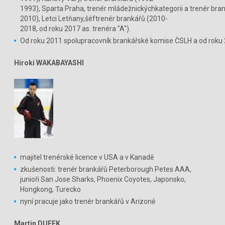
1993), Sparta Praha, trenér mládežnickýchkategorii a trenér bra
2010), Letci Letňany,šéftrenér brankářů (2010-
2018, od roku 2017 as. trenéra "A").
Od roku 2011 spolupracovník brankářské komise ČSLH a od roku 
Hiroki WAKABAYASHI
majitel trenérské licence v USA a v Kanadě
zkušenosti: trenér brankářů Peterborough Petes AAA,
junioři San Jose Sharks, Phoenix Coyotes, Japonsko,
Hongkong, Turecko
nyní pracuje jako trenér brankářů v Arizoně
Martin DUFEK