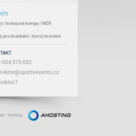
NTS
y / hokejové kempy / MČR
y pro brankáře / kurzy bruslení
NTAKT
 604 575 032
sviktor@sportsevents.cz
sviktor7
nek
-
hosting