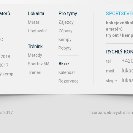
térů
Lokalita
Pro týmy
SPORTSEVE
e
Města
Zájezdy
hokejové škol
amatérů
Ubytování
Zápasy
try out / kemp
 C
Kempy
Trénink
í
Pobyty
RYCHLÝ KO
Metody
í 2018
+420
tel
Akce
Sportoviště
 2017
luka
mail
Trenéři
Kalendář
vý kemp
luka
skype
Rezervace
s 2017
tvorba webových strá