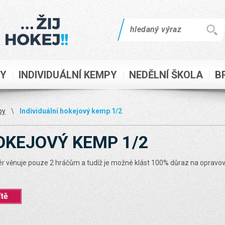
PY
INDIVIDUÁLNÍ KEMPY
NEDĚLNÍ ŠKOLA
B
py
\
Individuální hokejový kemp 1/2
HOKEJOVÝ KEMP 1/2
ér věnuje pouze 2 hráčům a tudíž je možné klást 100% důraz na opravová
.
ítě