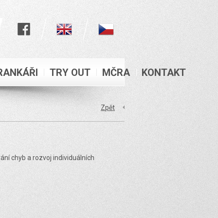
RANKÁŘI
TRY OUT
MČRA
KONTAKT
Zpět
ní chyb a rozvoj individuálních