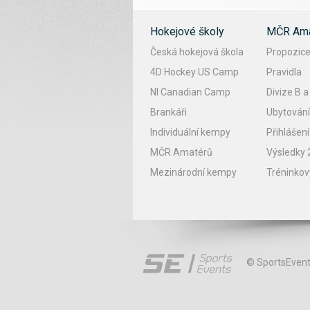
Hokejové školy
MČR Ama
Česká hokejová škola
Propozic
4D Hockey US Camp
Pravidla
NI Canadian Camp
Divize B a
Brankáři
Ubytován
Individuální kempy
Přihlášen
MČR Amatérů
Výsledky
Mezinárodní kempy
Tréninko
© SportsEvent