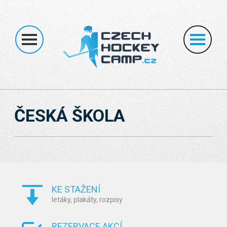
ÚVOD
O NÁS
HOKEJOVÉ KEMPY
INDIVIDUÁLNÍ KEMPY
NEDĚLNÍ ŠKOLA
BRANKÁŘI
TRY OUT
MČRA
KONTAKT
ČESKÁ ŠKOLA
KE STAŽENÍ
letáky, plakáty, rozpisy
REZERVACE AKCÍ