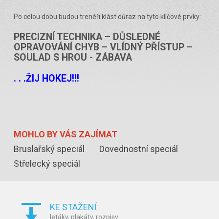
Po celou dobu budou trenéři klást důraz na tyto klíčové prvky:
PRECIZNÍ TECHNIKA – DŮSLEDNÉ
OPRAVOVÁNÍ CHYB – VLÍDNÝ PŘÍSTUP –
SOULAD S HROU - ZÁBAVA
. . .ŽIJ HOKEJ!!!
MOHLO BY
VÁS ZAJÍMAT
Bruslařský speciál
Dovednostní speciál
Střelecký speciál
KE STAŽENÍ
letáky, plakáty, rozpisy