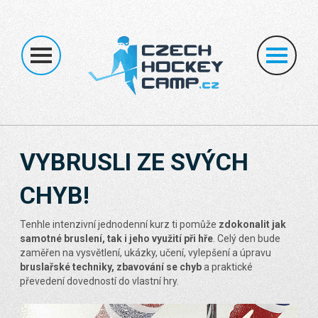
ÚVOD
O NÁS
HOKEJOVÉ KEMPY
INDIVIDUÁLNÍ KEMPY
NEDĚLNÍ ŠKOLA
BRANKÁŘI
TRY OUT
MČRA
KONTAKT
VYBRUSLI ZE SVÝCH
CHYB!
Tenhle intenzivní jednodenní kurz ti pomůže
zdokonalit jak
samotné bruslení, tak i jeho využití při hře
. Celý den bude
zaměřen na vysvětlení, ukázky, učení, vylepšení a úpravu
bruslařské techniky, zbavování se chyb
a praktické
převedení dovedností do vlastní hry.