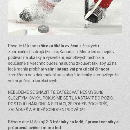
Povede tě k tomu
široká škála cvičení
z českých i
zahraničních zdrojů (Finsko, Kanada...). Mimo led se nejdřív
podíváš na ukázky a vysvětlení jednotlivých technik a
současně si všechno budeš na suchu zkoušet tak, aby už na
ledě mohla probíhat
velmi intenzivní praktická činnost
zaměřená na zdokonalení bruslařské techniky, samozřejmě s
velmi pečlivou korekcí chyb.
NEBUDEME SE SNAŽIT TĚ ZATĚŽOVAT NESMYSLNĚ
SLOŽITÝMI CVIKY...POKUSÍME SE TĚ NASTAVIT DO POZIC,
POSTOJŮ, NÁKLONŮ A SITUACÍ, ŽE POHYB POCHOPÍŠ,
ZVLÁDNEŠ A BUDEŠ SCHOPEN PROVÁDĚT
Během dne tě čekají
2-3 tréninky na ledě, úprava techniky a
průpravná cvičení mimo led
.