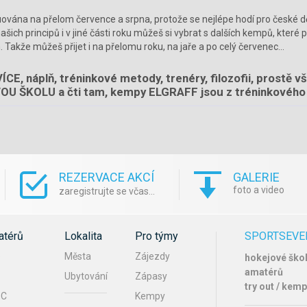
ána na přelom července a srpna, protože se nejlépe hodí pro české dě
našich principů i v jiné části roku můžeš si vybrat s dalších kempů, kte
Takže můžeš přijet i na přelomu roku, na jaře a po celý červenec...
 náplň, tréninkové metody, trenéry, filozofii, prostě vš
OU ŠKOLU a čti tam, kempy ELGRAFF jsou z tréninkového 
REZERVACE AKCÍ
GALERIE
foto a video
zaregistrujte se včas...
térů
Lokalita
Pro týmy
SPORTSEVE
e
Města
Zájezdy
hokejové škol
amatérů
Ubytování
Zápasy
try out / kemp
 C
Kempy