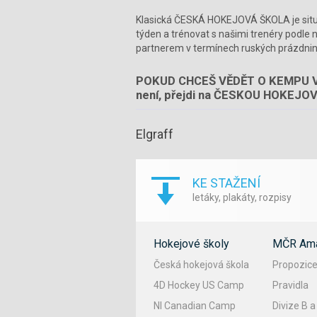
Klasická ČESKÁ HOKEJOVÁ ŠKOLA je situov
týden a trénovat s našimi trenéry podle 
partnerem v termínech ruských prázdnin. 
POKUD CHCEŠ VĚDĚT O KEMPU VÍCE,
není, přejdi na ČESKOU HOKEJOV
Elgraff
KE STAŽENÍ
letáky, plakáty, rozpisy
Hokejové školy
MČR Ama
Česká hokejová škola
Propozic
4D Hockey US Camp
Pravidla
NI Canadian Camp
Divize B a