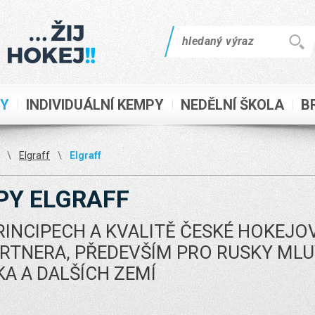
PY
INDIVIDUÁLNÍ KEMPY
NEDĚLNÍ ŠKOLA
B
\
Elgraff
\
Elgraff
PY ELGRAFF
INCIPECH A KVALITĚ ČESKÉ HOKEJO
RTNERA, PŘEDEVŠÍM PRO RUSKY MLUVÍ
A A DALŠÍCH ZEMÍ