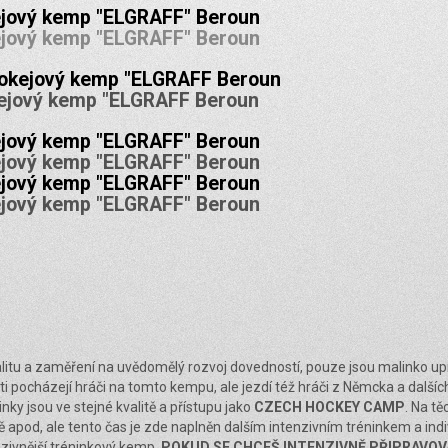
kejový kemp "ELGRAFF" Beroun
kejový kemp "ELGRAFF" Beroun
hokejový kemp "ELGRAFF Beroun
kejový kemp "ELGRAFF Beroun
kejový kemp "ELGRAFF" Beroun
kejový kemp "ELGRAFF" Beroun
kejový kemp "ELGRAFF" Beroun
kejový kemp "ELGRAFF" Beroun
litu a zaměření na uvědomělý rozvoj dovedností, pouze jsou malinko u
ásti pocházejí hráči na tomto kempu, ale jezdí též hráči z Němcka a dalš
inky jsou ve stejné kvalitě a přístupu jako
CZECH HOCKEY CAMP
. Na t
dě apod, ale tento čas je zde naplněn dalším intenzivním tréninkem a indi
nzivnější tréninkový kemp.
POKUD SE CHCEŠ INTENZIVNĚ PŘIPRAVOVA