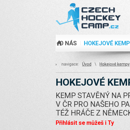
O NÁS
HOKEJOVÉ KEM
ÚVOD
navigace:
Úvod
\
Hokejové kempy
HOKEJOVÉ KEM
KEMP STAVĚNÝ NA PR
V ČR PRO NAŠEHO PA
TÉŽ HRÁČE Z NĚMECK
Přihlásit se můžeš i Ty