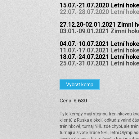
15.07.-21.07.2020 Letní ho
22.07.-28.07.2020 Letní ho
27.12.20-02.01.2021 Zimní 
03.01.-09.01.2021 Zimní ho
04.07.-10.07.2021 Letní ho
11.07.-17.07.2021 Letní ho
18.07.-24.07.2021 Letní ho
25.07.-31.07.2021 Letní ho
Vybrat kemp
Cena:
€ 630
Tyto kempy mají stejnou tréninkovou kva
klientů z Ruska a okolí, odkud z valné č
tréninkové, turnaj NHL zde chybí, ale trén
turnaji a životě hráče NHL, letní Olympiá
vysoké úrovni a tak zažiješ a trochu inte