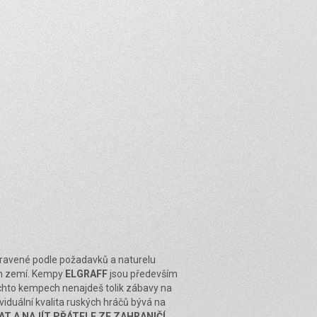
pravené podle požadavků a naturelu
ích zemí. Kempy
ELGRAFF
jsou především
ěchto kempech nenajdeš tolik zábavy na
viduální kvalita ruských hráčů bývá na
T A NAJÍT PŘÁTELE ZE ZAHRANIČÍ,