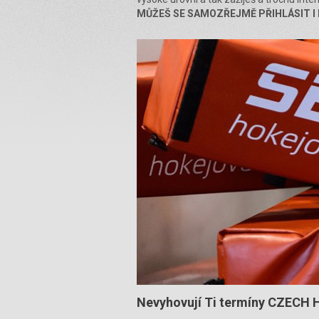
MŮŽEŠ SE SAMOZŘEJMĚ PŘIHLÁSIT I 
Nevyhovují Ti termíny CZECH H